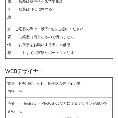
務
・報酬は案件ベースで要相談
形
・服装はTPOに準ずる
態
必
ご応募の際は、以下3点をご提出ください
要
・ご経歴（簡単なもので構いません）
情
・お仕事をお願いする際に単価感
報
・これまでの実績やポートフォリオ
WEBデザイナー
業務
HPやECサイト、制作物のデザイン業
内容
務
応募
・illustrator・Photoshopなどによるデザイン経験があ
資格
る