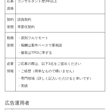
応募
コンサルタント歴3年以上
資格
契約
請負契約
形態
準委任契約
勤務
・原則フルリモート
形態
・報酬は案件ベースで要相談
・服装はTPOに準ずる
必要
ご応募の際は、以下3点をご提出ください
情報
・ご経歴（簡単なもので構いません）
・専門領域（詳しく記入いただけると幸いです）
・実績
広告運用者