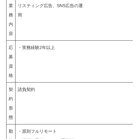
業
リスティング広告、SNS広告の運
務
用
内
容
応
・実務経験2年以上
募
資
格
契
請負契約
約
形
態
勤
・原則フルリモート